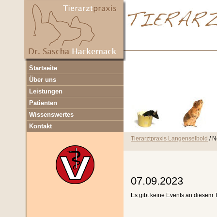
Navigation
Startseite
überspringen
Über uns
Leistungen
Patienten
Wissenswertes
Kontakt
Tierarztpraxis Langenselbold
N
07.09.2023
Es gibt keine Events an diesem 