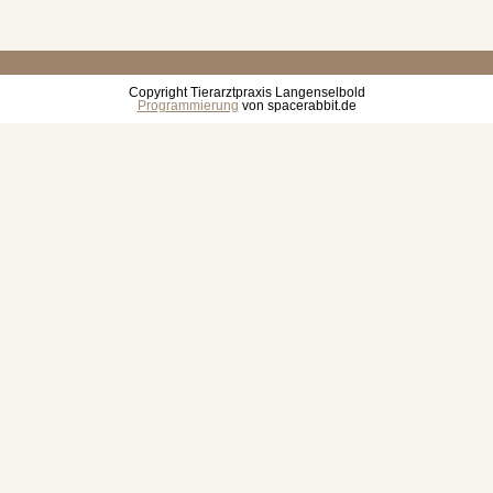
Copyright Tierarztpraxis Langenselbold
Programmierung
von spacerabbit.de