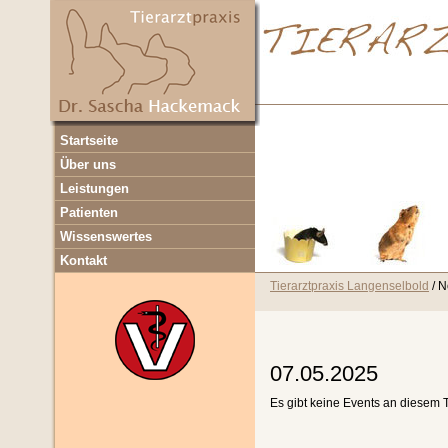
Navigation
Startseite
überspringen
Über uns
Leistungen
Patienten
Wissenswertes
Kontakt
Tierarztpraxis Langenselbold
N
07.05.2025
Es gibt keine Events an diesem 