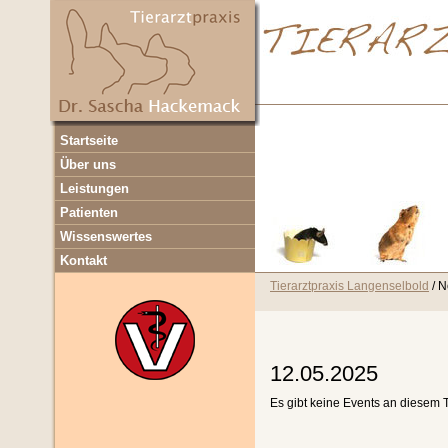
Navigation
Startseite
überspringen
Über uns
Leistungen
Patienten
Wissenswertes
Kontakt
Tierarztpraxis Langenselbold
N
12.05.2025
Es gibt keine Events an diesem 