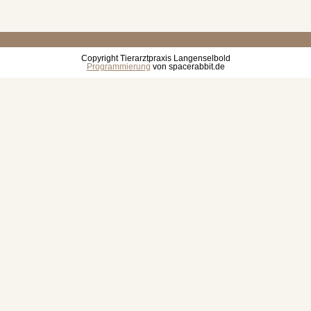
Copyright Tierarztpraxis Langenselbold
Programmierung
von spacerabbit.de