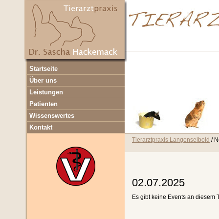
Navigation
Startseite
überspringen
Über uns
Leistungen
Patienten
Wissenswertes
Kontakt
Tierarztpraxis Langenselbold
N
02.07.2025
Es gibt keine Events an diesem 