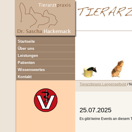
Navigation
Startseite
überspringen
Über uns
Leistungen
Patienten
Wissenswertes
Kontakt
Tierarztpraxis Langenselbold
N
25.07.2025
Es gibt keine Events an diesem 