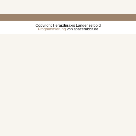
Copyright Tierarztpraxis Langenselbold
Programmierung
von spacerabbit.de