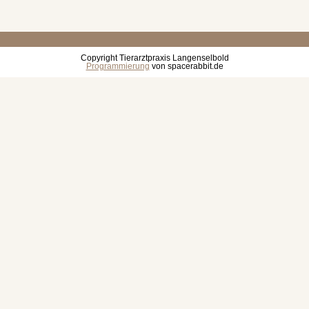
Copyright Tierarztpraxis Langenselbold
Programmierung
von spacerabbit.de