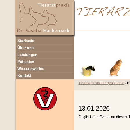
Navigation
Startseite
überspringen
Über uns
Leistungen
Patienten
Wissenswertes
Kontakt
Tierarztpraxis Langenselbold
N
13.01.2026
Es gibt keine Events an diesem 