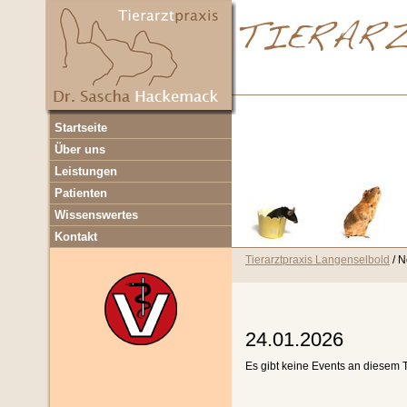
Navigation
Startseite
überspringen
Über uns
Leistungen
Patienten
Wissenswertes
Kontakt
Tierarztpraxis Langenselbold
N
24.01.2026
Es gibt keine Events an diesem 