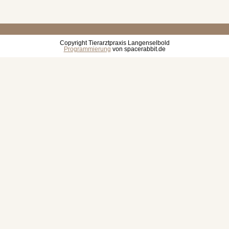
Copyright Tierarztpraxis Langenselbold
Programmierung
von spacerabbit.de