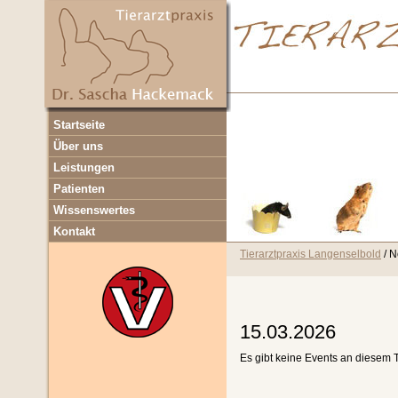
Navigation
Startseite
überspringen
Über uns
Leistungen
Patienten
Wissenswertes
Kontakt
Tierarztpraxis Langenselbold
N
15.03.2026
Es gibt keine Events an diesem 